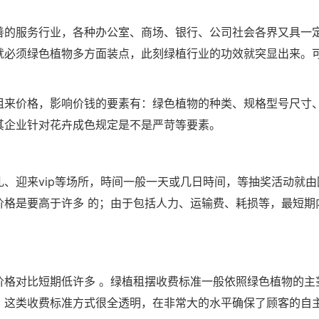
善的服务行业，各种办公室、商场、银行、公司社会各界又具一
就必须绿色植物多方面装点，此刻绿植行业的功效就突显出来。
租来价格，影响价钱的要素有：绿色植物的种类、规格型号尺寸
其企业针对花卉成色规定是不是严苛等要素。
、迎来vip等场所，時间一般一天或几日時间，等抽奖活动就由
格是要高于许多 的；由于包括人力、运输费、耗损等，最短期
价格对比短期低许多 。绿植租摆收费标准一般依照绿色植物的主
，这类收费标准方式很全透明，在非常大的水平确保了顾客的自