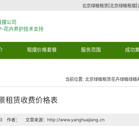
北京绿植租赁|北京绿植租摆|
租摆公司
护-花卉养护技术支持
介
租摆价格套餐
服务范围
成功
当前位置:
北京绿植租赁
花卉绿植
绿植
景租赁收费价格表
3
作者：
文章来源：http://www.yanghuajiang.cn