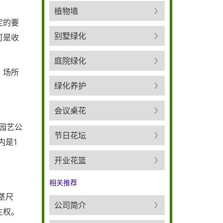
植物墙
定的要
别墅绿化
可是收
庭院绿化
、场所
绿化养护
会议桌花
园艺公
节日花坛
内是1
开业花篮
相关推荐
茎尺
公司简介
主权。