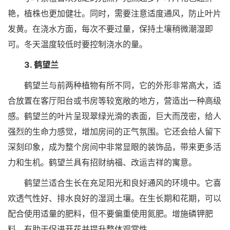
艳，植株也更加健壮。同时，需要注意适度通风，防止叶片
发黄。在浇水方面，每次不要过量，保持土壤稍微潮湿即
可。冬天温度较低时要控制浇水的量。
3. 鹤望兰
鹤望兰与前两种植物有所不同，它的外形非常高大，适
合放置在客厅阳台或书房等较宽敞的地方，营造出一种高级
感。鹤望兰的叶片呈现翠绿光滑的表面，巨大而茂密，给人
强烈的生命力感觉，增加房间的正气氛围。它还会给人留下
深刻印象，成为整个房间中非常显眼的装饰品，带来更多活
力和生机。鹤望兰具有招财纳福、改运吉祥的寓意。
鹤望兰适合生长在充足阳光和良好通风的环境中。它喜
欢透气性好、排水良好的湿润土壤。在生长期和花期，可以
配合使用适量的肥料，但不要偏重使用氮肥。增施磷钾肥
料，有助于促进开花并提升整体观赏性。