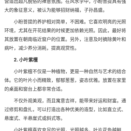
营造出超凡脱俗的禅意氛围。在风水学中，小盼菩提具有强
大的象征意义，被认为能够招财纳福，子孙昌盛。
小盼菩提的养护相对简单，不困难。它喜欢明亮的光照
环境，尤其在开花结果的时候更加依赖光照。因此，最好将
其放置在朝南临近窗户的位置。另外，注意及时摘除黄叶和
病叶，减少养分消耗，提高观赏性。
2. 小叶紫檀
小叶紫檀不仅是一种植物，更是一种自然与艺术的结合
体。它的叶片小而精致，郁郁葱葱，姿态优雅。放置在家里
的桌面和窗台上都非常合适。
不仅外观美观，而且寓意吉祥，能带来好运和财富。通
过修剪和盘扎，可以打造出各种优美的造型，比如直立式、
悬崖式、半悬崖式或斜式等。
小叶紫檀喜欢充足的光照，光照越多，叶片花色越鲜