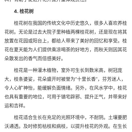
4. 桂花树
桂花树在我国的传统文化中历史悠久，很多人喜欢养桂
花树。无论是过去大院子里种植两棵桂花树，还是现在将其
放置在花园或阳台上，都给人带来了美好的回忆和享受。桂
花在夏天能为人们提供乘凉喝茶的好地方，而秋天则因其花
朵散发出的香气而倍感美好。
桂花是一种灌木植物，室外可生长到数米高，树冠庞
大，枝条婆娑，花朵盛开时被誉为“十里长香”，芬芳迷人，
令人心旷神怡，能缓解负面情绪。另外，在风水学中，桂花
也具有重要的地位，可用于镇宅辟邪、提升正气，并带来好
运和吉祥。
桂花适合生长在充足的光照环境中，不耐阴。土壤要肥
沃通透。及时修剪枯枝和病枝，以提升桂花的外观。在生长