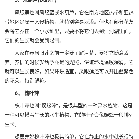
5、水葫芦(凤眼莲)
凤眼莲也叫凤眼蓝或水葫芦，它在南方地区热带和亚热
带地区是属于入侵植物，就特别容易泛滥。但也有部分花友
会将它养在一个小水缸里，只要不将它们丢到江河湖里面，
它们的生长就会受到限制。
大家在养凤眼莲之前一定要了解清楚，要将它随意丢
弃。养护的时候就给予充足的光照，保证环境温暖湿润，它
就可以生长良好，如果环境适宜，凤眼莲还可以开出蓝紫色
的花朵，特别鲜艳。
6、 槐叶萍
槐叶萍也叫“蜈蚣萍”，是很典型的一种浮水植物，这是
一种可以横着生长的水生植物，它的叶子会像蜈蚣一般排列
生长。
想要养好槐叶萍也极其简单，它在静止的水中就长得特