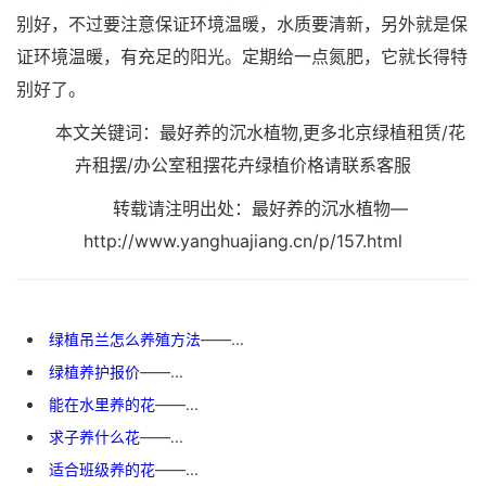
别好，不过要注意保证环境温暖，水质要清新，另外就是保
证环境温暖，有充足的阳光。定期给一点氮肥，它就长得特
别好了。
本文关键词：最好养的沉水植物,更多北京绿植租赁/花
卉租摆/办公室租摆花卉绿植价格请联系客服
转载请注明出处：最好养的沉水植物—
http://www.yanghuajiang.cn/p/157.html
绿植吊兰怎么养殖方法
——...
绿植养护报价
——...
能在水里养的花
——...
求子养什么花
——...
适合班级养的花
——...