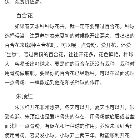
伏，观赏价值高。
百合花
如果春天想种种球花卉，就一定不要错过百合花。种球
选择得当，注意养护春末夏初的时候能开出漂亮、香喷喷的
百合花来!栽种百合花时，可以喂一点骨粉，爱开花，还爱
“生崽”。喂过骨粉的百合花，往往开花多，花色鲜艳，种球
大，容易长出籽球来。要是你的百合花还没有栽种，栽种时
用骨粉做底肥。要是你的百合花已经栽种，可以在盆面浅埋
一点骨粉，一样能起到催花和长种球的作用。
朱顶红
朱顶红开花非常漂亮，冬天可以开，夏天也可以开，很
受欢迎。朱顶红也是爱啃骨头的存在，用骨粉做底肥或者盆
面浅埋一点骨粉，有促花和壮种球的作用。养殖朱顶红合理
使用骨粉，容易发小球。小球养上两三年，就能顺利开花