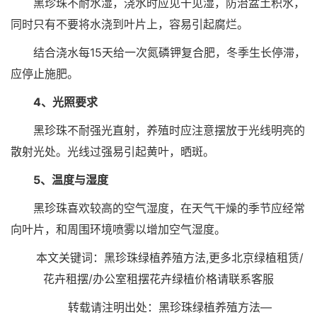
黑珍珠不耐水湿，浇水时应见干见湿，防治盆土积水，
同时只有不要将水浇到叶片上，容易引起腐烂。
结合浇水每15天给一次氮磷钾复合肥，冬季生长停滞，
应停止施肥。
4、光照要求
黑珍珠不耐强光直射，养殖时应注意摆放于光线明亮的
散射光处。光线过强易引起黄叶，晒斑。
5、温度与湿度
黑珍珠喜欢较高的空气湿度，在天气干燥的季节应经常
向叶片，和周围环境喷雾以增加空气湿度。
本文关键词：黑珍珠绿植养殖方法,更多北京绿植租赁/
花卉租摆/办公室租摆花卉绿植价格请联系客服
转载请注明出处：黑珍珠绿植养殖方法—